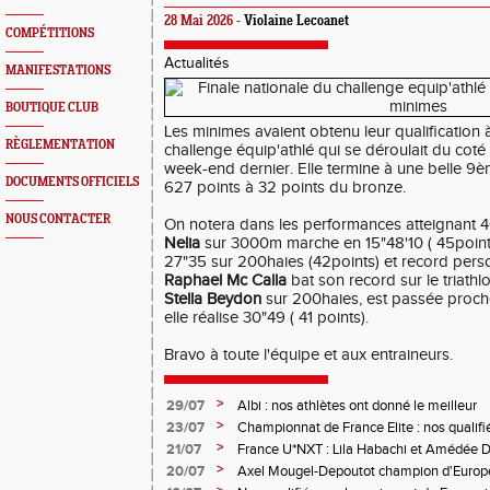
28 Mai 2026 -
Violaine Lecoanet
COMPÉTITIONS
Actualités
MANIFESTATIONS
BOUTIQUE CLUB
Les minimes avaient obtenu leur qualification à
RÈGLEMENTATION
challenge équip'athlé qui se déroulait du cot
week-end dernier. Elle termine à une belle 9è
DOCUMENTS OFFICIELS
627 points à 32 points du bronze.
NOUS CONTACTER
On notera dans les performances atteignant 4
Nelia
sur 3000m marche en 15"48'10 ( 45point
27"35 sur 200haies (42points) et record person
Raphael Mc Calla
bat son record sur le triathl
Stella Beydon
sur 200haies, est passée proche
elle réalise 30"49 ( 41 points).
Bravo à toute l'équipe et aux entraineurs.
>
29/07
Albi : nos athlètes ont donné le meilleur
>
23/07
Championnat de France Elite : nos qualifi
>
21/07
France U*NXT : Lila Habachi et Amédée D
belles médailles
>
20/07
Axel Mougel-Depoutot champion d'Europe 