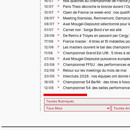
>
16/07
Nos qualifiés au championnat de France j
>
13/07
Paris Thais décroche le bronze durant l'
>
10/07
Open de France ce week-end : nos qualif
>
08/07
Meeting Stanislas, Remiremont, Dampicour
>
08/07
Axel Mougel-Depoutot sélectionné pour 
U18
>
01/07
Carnet noir : Serge Bord s'en est allé
>
29/06
De Reims à Troyes en passant par Cergy,T
performances étaient au rendez-vous
>
17/06
France master : 4 titres et 10 médailles p
>
12/06
Les masters ouvrent le bal des championn
>
11/06
Championnat Grand Est U16 : 5 titres à d
>
07/06
Axel Mougel-Depoutot puissance europé
>
03/06
Championnat FFSU : des performances en 
>
02/06
Retour sur les meetings du mois de mai
>
20/05
Interclubs 2026 : nos équipes ont donné le
>
18/05
Championnat 54 Be/Mi : des titres à fois
>
12/05
Championnat 54: des belles performance