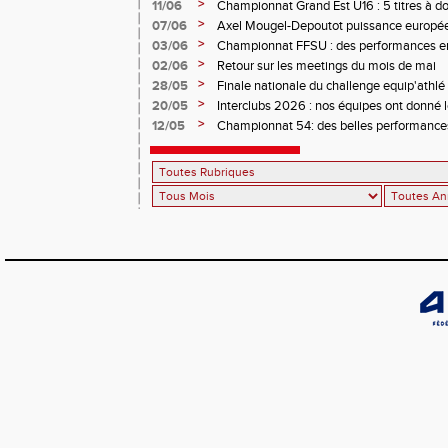
>
11/06
Championnat Grand Est U16 : 5 titres à d
>
07/06
Axel Mougel-Depoutot puissance europé
>
03/06
Championnat FFSU : des performances en 
>
02/06
Retour sur les meetings du mois de mai
>
28/05
Finale nationale du challenge equip'athl
minimes
>
20/05
Interclubs 2026 : nos équipes ont donné le
>
12/05
Championnat 54: des belles performance