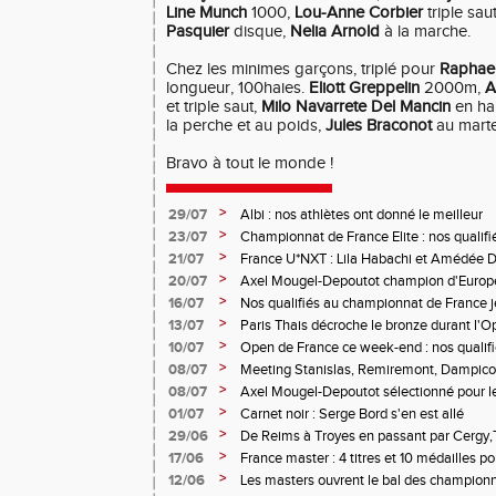
Line Munch
1000,
Lou-Anne Corbier
triple saut
Pasquier
disque,
Nelia Arnold
à la marche.
Chez les minimes garçons, triplé pour
Raphael
longueur, 100haies.
Eliott Greppelin
2000m,
A
et triple saut,
Milo Navarrete Del Mancin
en ha
la perche et au poids,
Jules Braconot
au mart
Bravo à tout le monde !
>
29/07
Albi : nos athlètes ont donné le meilleur
>
23/07
Championnat de France Elite : nos qualifi
>
21/07
France U*NXT : Lila Habachi et Amédée D
belles médailles
>
20/07
Axel Mougel-Depoutot champion d'Europe 
>
16/07
Nos qualifiés au championnat de France j
>
13/07
Paris Thais décroche le bronze durant l'
>
10/07
Open de France ce week-end : nos qualif
>
08/07
Meeting Stanislas, Remiremont, Dampicour
>
08/07
Axel Mougel-Depoutot sélectionné pour 
U18
>
01/07
Carnet noir : Serge Bord s'en est allé
>
29/06
De Reims à Troyes en passant par Cergy,T
performances étaient au rendez-vous
>
17/06
France master : 4 titres et 10 médailles p
>
12/06
Les masters ouvrent le bal des championn