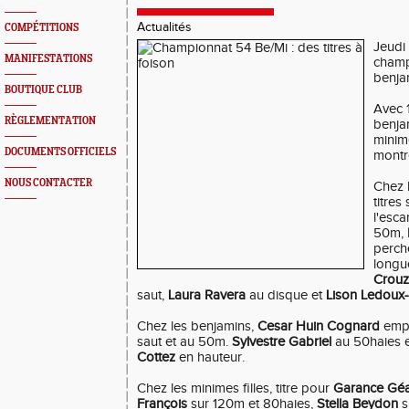
Actualités
COMPÉTITIONS
Jeudi 
MANIFESTATIONS
champ
benja
BOUTIQUE CLUB
Avec 1
RÈGLEMENTATION
benjam
minime
DOCUMENTS OFFICIELS
montre
NOUS CONTACTER
Chez l
titre
l'esca
50m,
perch
longu
Crouz
saut,
Laura Ravera
au disque et
Lison Ledoux-
Chez les benjamins,
Cesar Huin Cognard
empoc
saut et au 50m.
Sylvestre Gabriel
au 50haies e
Cottez
en hauteur.
Chez les minimes filles, titre pour
Garance Géa
François
sur 120m et 80haies,
Stella Beydon
s