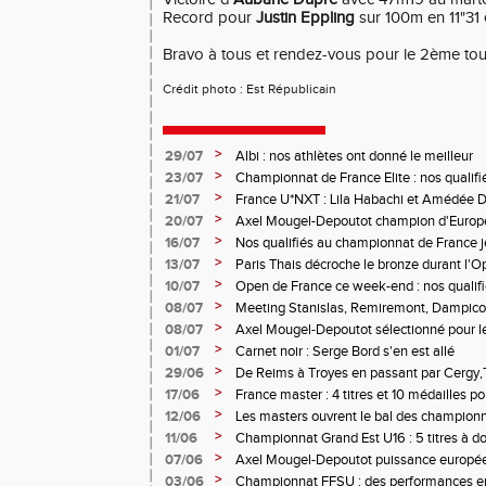
Record pour
Justin Eppling
sur 100m en 11"31
Bravo à tous et rendez-vous pour le 2ème tour
Crédit photo : Est Républicain
>
29/07
Albi : nos athlètes ont donné le meilleur
>
23/07
Championnat de France Elite : nos qualifi
>
21/07
France U*NXT : Lila Habachi et Amédée D
belles médailles
>
20/07
Axel Mougel-Depoutot champion d'Europe 
>
16/07
Nos qualifiés au championnat de France j
>
13/07
Paris Thais décroche le bronze durant l'
>
10/07
Open de France ce week-end : nos qualif
>
08/07
Meeting Stanislas, Remiremont, Dampicour
>
08/07
Axel Mougel-Depoutot sélectionné pour 
U18
>
01/07
Carnet noir : Serge Bord s'en est allé
>
29/06
De Reims à Troyes en passant par Cergy,T
performances étaient au rendez-vous
>
17/06
France master : 4 titres et 10 médailles p
>
12/06
Les masters ouvrent le bal des championn
>
11/06
Championnat Grand Est U16 : 5 titres à d
>
07/06
Axel Mougel-Depoutot puissance europé
>
03/06
Championnat FFSU : des performances en 