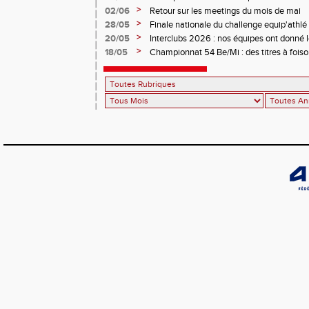
>
02/06
Retour sur les meetings du mois de mai
>
28/05
Finale nationale du challenge equip'athl
minimes
>
20/05
Interclubs 2026 : nos équipes ont donné le
>
18/05
Championnat 54 Be/Mi : des titres à fois