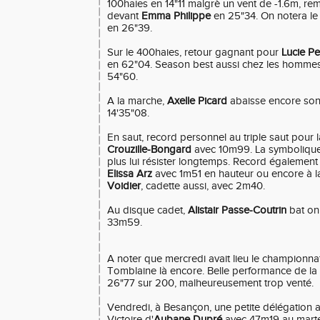
100haies en 14"11 malgrè un vent de -1.6m, r
devant
Emma Philippe
en 25"34. On notera le
en 26"39.
Sur le 400haies, retour gagnant pour
Lucie Pe
en 62"04. Season best aussi chez les homme
54"60.
A la marche,
Axelle Picard
abaisse encore son
14'35"08.
En saut, record personnel au triple saut pour 
Crouzille-Bongard
avec 10m99. La symbolique 
plus lui résister longtemps. Record également
Elissa Arz
avec 1m51 en hauteur ou encore à 
Voidier
, cadette aussi, avec 2m40.
Au disque cadet,
Alistair Passe-Coutrin
bat on 
33m59.
A noter que mercredi avait lieu le champion
Tomblaine là encore. Belle performance de la
26"77 sur 200, malheureusement trop venté.
Vendredi, à Besançon, une petite délégation av
Victoire d'
Aubane Dupré
avec 47m19 au mart