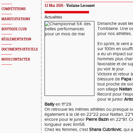
12 Mai 2026 -
Violaine Lecoanet
COMPÉTITIONS
Actualités
MANIFESTATIONS
Dimanche avait li
Tomblaine. Une oc
BOUTIQUE CLUB
pour nos athlètes.
RÈGLEMENTATION
En sprint, le vent
sur 100m en souffl
DOCUMENTS OFFICIELS
a eu un impact sur
hommes plus chan
NOUS CONTACTER
favorable et de s
pu voir le jour.
Victoire et retour 
blessure de
Papa 
tout proche de so
son sillage
Nattan
Record pour l'esp
pour le junior
Anto
Bailly
en 11"29.
On retrouve les mêmes athlètes ou presque s
également à la clé en 22"22 pour Nattan, 22
encore pour le junior
Pierre Bazin
en 22"81. Ce
longueur avec 6m58.
Chez les femmes, c'est
Shana Cubrilovic
, qui 