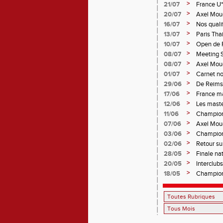
>
21/07
France U*
belles mé
>
20/07
Axel Moug
>
16/07
Nos quali
>
13/07
Paris Tha
>
10/07
Open de F
>
08/07
Meeting S
>
08/07
Axel Moug
U18
>
01/07
Carnet noi
>
29/06
De Reims 
performan
>
17/06
France ma
>
12/06
Les maste
>
11/06
Championn
>
07/06
Axel Mou
>
03/06
Championn
>
02/06
Retour su
>
28/05
Finale na
minimes
>
20/05
Interclub
>
18/05
Championn