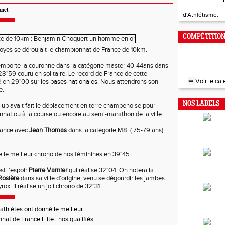
anet
d'Athlétisme.
COMPÉTITION
oyes se déroulait le championnat de France de 10km.
13/0
Meeting d
mporte la couronne dans la catégorie master 40-44ans dans
28"59 couru en solitaire. Le record de France de cette
➥
Voir le ca
é en 29"00 sur les
bases nationales
. Nous attendrons son
e.
NOS LABELS
club avait fait le déplacement en terre champenoise pour
nnat ou à la course ou encore au semi-marathon de la ville.
rance avec
Jean Thomas
dans la catégorie M8 ( 75-79 ans)
e le meilleur chrono de nos féminines en 39"45.
t l'espoir
Pierre Varnier
qui réalise 32"04. On notera la
Rosière
dans sa ville d'origine, venu se dégourdir les jambes
ox. Il réalise un joli chrono de 32"31.
 athlètes ont donné le meilleur
at de France Elite : nos qualifiés