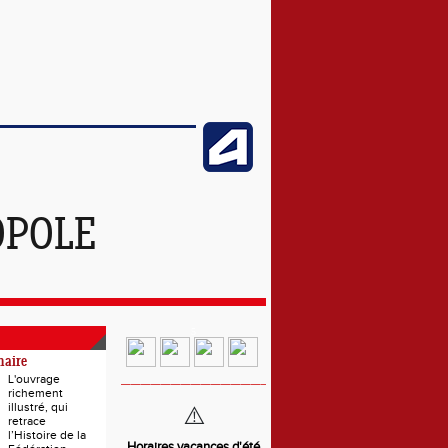
OPOLE
5
naire
__________________
L'ouvrage
richement
illustré, qui
⚠️
retrace
l’Histoire de la
Horaires vacances d'été