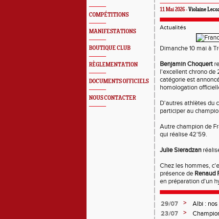
11 Mai 2026 -
Violaine Leco
COMPÉTITIONS
Actualités
MANIFESTATIONS
Dimanche 10 mai à Tr
BOUTIQUE CLUB
Benjamin Choquert
re
RÈGLEMENTATION
l'excellent chrono de 
catégorie est annonc
DOCUMENTS OFFICIELS
homologation officiell
NOUS CONTACTER
D'autres athlètes du 
participer au champio
Autre champion de F
qui réalise 42'59.
Julie Sieradzan
réalis
Chez les hommes, c'es
présence de
Renaud 
en préparation d'un hyr
>
29/07
Albi : nos
>
23/07
Championn