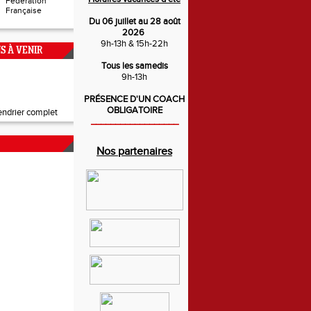
Fédération
Française
Du 06 juillet au 28 août
2026
9h-13h & 15h-22h
S À VENIR
Tous les samedis
9h-13h
6/2026
e Riedisheim
PRÉSENCE D'UN COACH
OBLIGATOIRE
lendrier complet
__________________
Nos partenaires