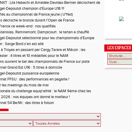
NXT : Lila Habachi et Amédée Davidas-Bernier décrochent de
dailles
el-Depoutot champion d'Europe U18 !!!
fiés au championnat de France jeune ( U*Nxt)
is décroche le bronze durant l'Open de France
rance ce week-end : nos qualifiés
tanislas, Remiremont, Dampicourt : le tartan a chauffé
el-Depoutot sélectionné pour les championnats d'Europe
r : Serge Bord s'en est allé
LES ESPACES
à Troyes en passant par Cergy,Tarare et Mâcon : les
ces étaient au rendez-vous
ster : 4 titres et 10 médailles pour le NAM
rs ouvrent le bal des championnats de France sur piste
at Grand Est U16 : 5 titres à domicile
gel-Depoutot puissance européenne
at FFSU : des performances en pagaille !
r les meetings du mois de mai
tionale du challenge equip'athlé : le NAM 9ème chez les
s 2026 : nos équipes ont donné le meilleur !
at 54 Be/Mi : des titres à foison