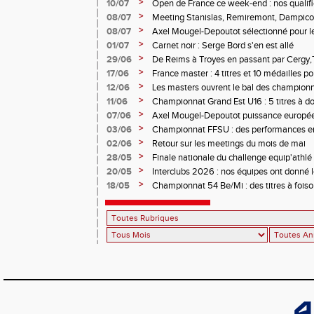
>
10/07
Open de France ce week-end : nos qualif
>
08/07
Meeting Stanislas, Remiremont, Dampicour
>
08/07
Axel Mougel-Depoutot sélectionné pour 
U18
>
01/07
Carnet noir : Serge Bord s'en est allé
>
29/06
De Reims à Troyes en passant par Cergy,T
performances étaient au rendez-vous
>
17/06
France master : 4 titres et 10 médailles p
>
12/06
Les masters ouvrent le bal des championn
>
11/06
Championnat Grand Est U16 : 5 titres à d
>
07/06
Axel Mougel-Depoutot puissance europé
>
03/06
Championnat FFSU : des performances en 
>
02/06
Retour sur les meetings du mois de mai
>
28/05
Finale nationale du challenge equip'athl
minimes
>
20/05
Interclubs 2026 : nos équipes ont donné le
>
18/05
Championnat 54 Be/Mi : des titres à fois