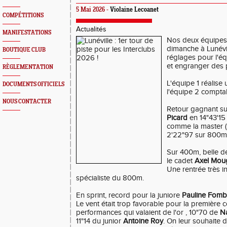
5 Mai 2026 -
Violaine Lecoanet
COMPÉTITIONS
Actualités
MANIFESTATIONS
Nos deux équipes
dimanche à Lunévil
BOUTIQUE CLUB
réglages pour l'éq
et engranger des p
RÈGLEMENTATION
L'équipe 1 réalise
DOCUMENTS OFFICIELS
l'équipe 2 comptab
NOUS CONTACTER
Retour gagnant su
Picard
en 14"43'15
comme la master 
2'22"97 sur 800m
Sur 400m, belle d
le cadet
Axel Mou
Une rentrée très i
spécialiste du 800m.
En sprint, record pour la juniore
Pauline Fom
Le vent était trop favorable pour la premièr
performances qui valaient de l'or , 10"70 de
N
11"14 du junior
Antoine Roy
. On leur souhaite d