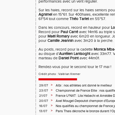
performances avec un vent régulier.
Sur les haies, record sur les haies seniors pou
Agnimel
en 15"61. Sur 400haies, excellente re
61"54 tout comme
Théo Tarlet
en 55"57.
Dans les concours, record en hauteur pour
Lo
Record pour
Paul Carré
avec 14m16 au triple 
pour
Maël Romary
avec 6m20 en longueur. Jol
pour
Camille Jeannin
avec 3m20 à la perche.
Au poids, record pour la cadette
Monica Mba-
au disque d'
Aurélien Lantsoght
avec 33m77. V
marteau de
Daniel Point
avec 44m01.
Rendez-vous pour le second tour le 17 mai !
Crédit photo : Valérian Kremer
>
29/07
Albi : nos athlètes ont donné le meilleur
>
23/07
Championnat de France Elite : nos qualifi
>
21/07
France U*NXT : Lila Habachi et Amédée D
belles médailles
>
20/07
Axel Mougel-Depoutot champion d'Europe 
>
16/07
Nos qualifiés au championnat de France j
>
13/07
Paris Thais décroche le bronze durant l'