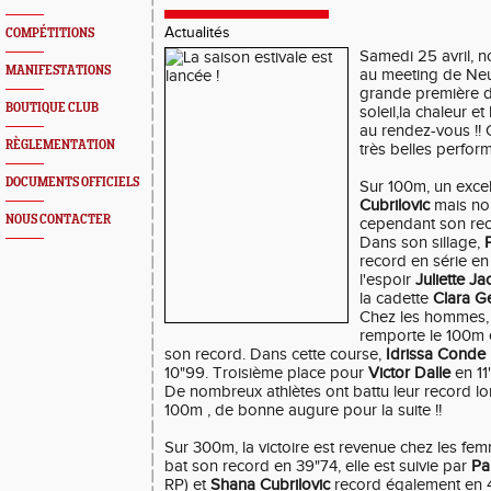
Actualités
COMPÉTITIONS
Samedi 25 avril, no
MANIFESTATIONS
au meeting de Ne
grande première d
BOUTIQUE CLUB
soleil,la chaleur et
au rendez-vous !! 
RÈGLEMENTATION
très belles perfor
DOCUMENTS OFFICIELS
Sur 100m, un excel
Cubrilovic
mais non
NOUS CONTACTER
cependant son rec
Dans son sillage,
record en série e
l'espoir
Juliette Ja
la cadette
Clara 
Chez les hommes, 
remporte le 100m 
son record. Dans cette course,
Idrissa Conde
10"99. Troisième place pour
Victor Dalle
en 11
De nombreux athlètes ont battu leur record lor
100m , de bonne augure pour la suite !!
Sur 300m, la victoire est revenue chez les f
bat son record en 39"74, elle est suivie par
Pau
RP) et
Shana Cubrilovic
record également en 4