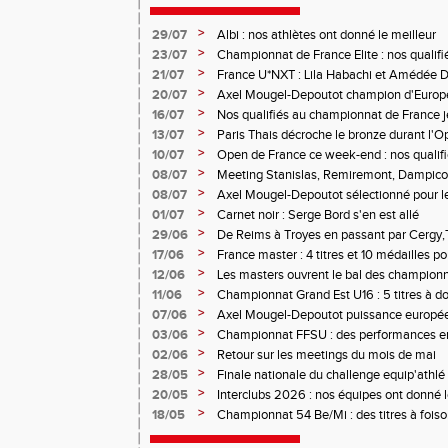
>
29/07
Albi : nos athlètes ont donné le meilleur
>
23/07
Championnat de France Elite : nos qualifi
>
21/07
France U*NXT : Lila Habachi et Amédée D
belles médailles
>
20/07
Axel Mougel-Depoutot champion d'Europe 
>
16/07
Nos qualifiés au championnat de France j
>
13/07
Paris Thais décroche le bronze durant l'
>
10/07
Open de France ce week-end : nos qualif
>
08/07
Meeting Stanislas, Remiremont, Dampicour
>
08/07
Axel Mougel-Depoutot sélectionné pour 
U18
>
01/07
Carnet noir : Serge Bord s'en est allé
>
29/06
De Reims à Troyes en passant par Cergy,T
performances étaient au rendez-vous
>
17/06
France master : 4 titres et 10 médailles p
>
12/06
Les masters ouvrent le bal des championn
>
11/06
Championnat Grand Est U16 : 5 titres à d
>
07/06
Axel Mougel-Depoutot puissance europé
>
03/06
Championnat FFSU : des performances en 
>
02/06
Retour sur les meetings du mois de mai
>
28/05
Finale nationale du challenge equip'athl
minimes
>
20/05
Interclubs 2026 : nos équipes ont donné le
>
18/05
Championnat 54 Be/Mi : des titres à fois