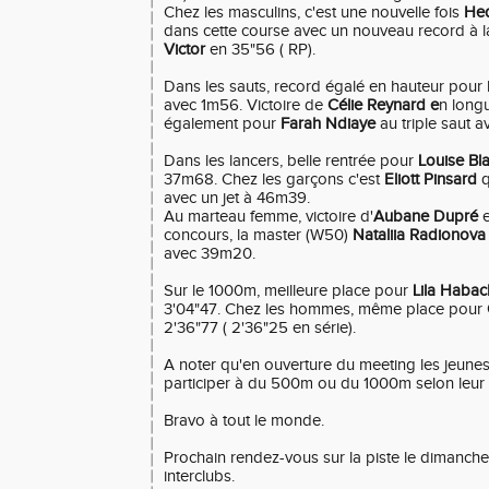
Chez les masculins, c'est une nouvelle fois
He
dans cette course avec un nouveau record à l
Victor
en 35"56 ( RP).
Dans les sauts, record égalé en hauteur pour 
avec 1m56. Victoire de
Célie Reynard e
n long
également pour
Farah Ndiaye
au triple saut a
Dans les lancers, belle rentrée pour
Louise Bl
37m68. Chez les garçons c'est
Eliott Pinsard
q
avec un jet à 46m39.
Au marteau femme, victoire d'
Aubane Dupré
e
concours, la master (W50)
Nataliia Radionova
avec 39m20.
Sur le 1000m, meilleure place pour
Lila Habac
3'04"47. Chez les hommes, même place pour
2'36"77 ( 2'36"25 en série).
A noter qu'en ouverture du meeting les jeunes
participer à du 500m ou du 1000m selon leur 
Bravo à tout le monde.
Prochain rendez-vous sur la piste le dimanche 
interclubs.