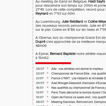
Au meeting de Gand en Belgique,
Hedi Sayhi
pour descendre son temps sur 200m et porter
21"49. Lors de cette compétition, record pour 
Reynard
en 7"93 sur 60m.
Au Luxembourg,
Julie Rebillard
et
Coline Mey
des nouveaux records personnels. Julie en 8"8
sur le plat. Coline en 8"86 sur les haies et 7"91 
A Obernai, lors du championnat Grand Est de
Dupré
s'est approchée de sa meilleure marque
48m06.
A Epinal,
Bernard Baptiste
notre athlète mauri
à 15m62.
>
29/07
Albi : nos athlètes ont donné le meilleur
>
23/07
Championnat de France Elite : nos qualifi
>
21/07
France U*NXT : Lila Habachi et Amédée D
belles médailles
>
20/07
Axel Mougel-Depoutot champion d'Europe 
>
16/07
Nos qualifiés au championnat de France j
>
13/07
Paris Thais décroche le bronze durant l'
>
10/07
Open de France ce week-end : nos qualif
>
08/07
Meeting Stanislas, Remiremont, Dampicour