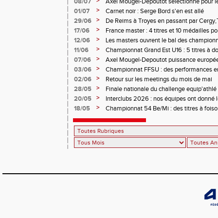
>
08/07
Axel Mougel-Depoutot sélectionné pour 
U18
>
01/07
Carnet noir : Serge Bord s'en est allé
>
29/06
De Reims à Troyes en passant par Cergy,T
performances étaient au rendez-vous
>
17/06
France master : 4 titres et 10 médailles p
>
12/06
Les masters ouvrent le bal des championn
>
11/06
Championnat Grand Est U16 : 5 titres à d
>
07/06
Axel Mougel-Depoutot puissance europé
>
03/06
Championnat FFSU : des performances en 
>
02/06
Retour sur les meetings du mois de mai
>
28/05
Finale nationale du challenge equip'athl
minimes
>
20/05
Interclubs 2026 : nos équipes ont donné le
>
18/05
Championnat 54 Be/Mi : des titres à fois