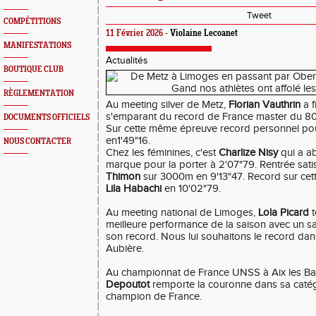
Tweet
COMPÉTITIONS
11 Février 2026 -
Violaine Lecoanet
MANIFESTATIONS
Actualités
BOUTIQUE CLUB
RÈGLEMENTATION
Au meeting silver de Metz,
Florian Vauthrin
a f
s'emparant du record de France master du 80
DOCUMENTS OFFICIELS
Sur cette même épreuve record personnel po
en1'49"16.
NOUS CONTACTER
Chez les féminines, c'est
Charlize Nisy
qui a a
marque pour la porter à 2'07"79. Rentrée sati
Thimon
sur 3000m en 9'13"47. Record sur cett
Lila Habachi
en 10'02"79.
Au meeting national de Limoges,
Lola Picard
t
meilleure performance de la saison avec un s
son record. Nous lui souhaitons le record dan
Aubière.
Au championnat de France UNSS à Aix les Ba
Depoutot
remporte la couronne dans sa catég
champion de France.