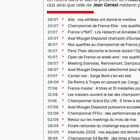
club ainsi que celle de
Jean Genest
médecin po
>
29/07
Albi : nos athlètes ont donné le meilleur
>
23/07
Championnat de France Elite : nos qualifi
>
21/07
France U*NXT : Lila Habachi et Amédée D
belles médailles
>
20/07
Axel Mougel-Depoutot champion d'Europe 
>
16/07
Nos qualifiés au championnat de France j
>
13/07
Paris Thais décroche le bronze durant l'
>
10/07
Open de France ce week-end : nos qualif
>
08/07
Meeting Stanislas, Remiremont, Dampicour
>
08/07
Axel Mougel-Depoutot sélectionné pour 
U18
>
01/07
Carnet noir : Serge Bord s'en est allé
>
29/06
De Reims à Troyes en passant par Cergy,T
performances étaient au rendez-vous
>
17/06
France master : 4 titres et 10 médailles p
>
12/06
Les masters ouvrent le bal des championn
>
11/06
Championnat Grand Est U16 : 5 titres à d
>
07/06
Axel Mougel-Depoutot puissance europé
>
03/06
Championnat FFSU : des performances en 
>
02/06
Retour sur les meetings du mois de mai
>
28/05
Finale nationale du challenge equip'athl
minimes
>
20/05
Interclubs 2026 : nos équipes ont donné le
>
18/05
Championnat 54 Be/Mi : des titres à fois