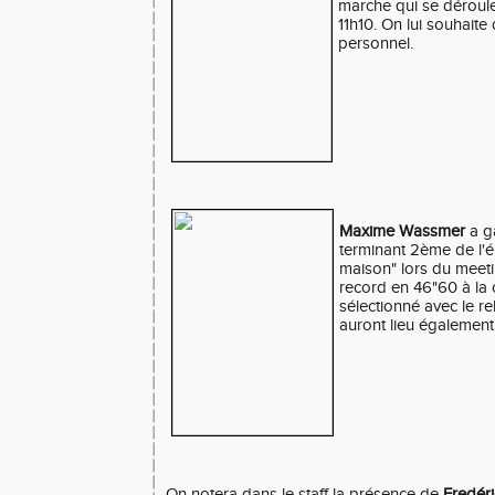
marche qui se déroule
11h10. On lui souhaite
personnel.
Maxime Wassmer
a g
terminant 2ème de l'é
maison" lors du meeti
record en 46"60 à la c
sélectionné avec le r
auront lieu égalemen
On notera dans le staff la présence de
Fredéri