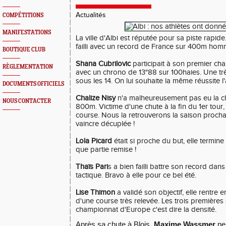
Actualités
COMPÉTITIONS
MANIFESTATIONS
La ville d'Albi est réputée pour sa piste rapide
failli avec un record de France sur 400m ho
BOUTIQUE CLUB
Shana Cubrilovic
participait à son premier cham
RÈGLEMENTATION
avec un chrono de 13"88 sur 100haies. Une trè
sous les 14. On lui souhaite la même réussite l
DOCUMENTS OFFICIELS
Chalize Nisy
n'a malheureusement pas eu la ch
NOUS CONTACTER
800m. Victime d'une chute à la fin du 1er tour,
course. Nous la retrouverons la saison proch
vaincre décuplée !
Lola Picard
était si proche du but, elle termin
que partie remise !
Thaïs Pari
s a bien failli battre son record da
tactique. Bravo à elle pour ce bel été.
Lise Thimon
a validé son objectif, elle rentre 
d'une course très relevée. Les trois premières
championnat d'Europe c'est dire la densité.
Après sa chute à Blois,
Maxime Wassmer
ne 