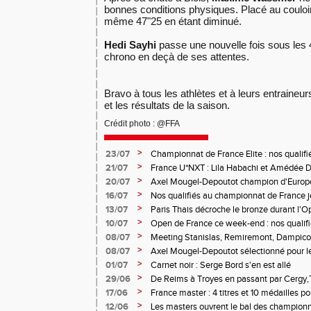
bonnes conditions physiques. Placé au couloir 2
même 47"25 en étant diminué.
Hedi Sayhi
passe une nouvelle fois sous les 
chrono en deçà de ses attentes.
Bravo à tous les athlètes et à leurs entraineurs
et les résultats de la saison.
Crédit photo : @FFA
>
23/07
Championnat de France Elite : nos qualifi
>
21/07
France U*NXT : Lila Habachi et Amédée D
belles médailles
>
20/07
Axel Mougel-Depoutot champion d'Europe 
>
16/07
Nos qualifiés au championnat de France j
>
13/07
Paris Thais décroche le bronze durant l'
>
10/07
Open de France ce week-end : nos qualif
>
08/07
Meeting Stanislas, Remiremont, Dampicour
>
08/07
Axel Mougel-Depoutot sélectionné pour 
U18
>
01/07
Carnet noir : Serge Bord s'en est allé
>
29/06
De Reims à Troyes en passant par Cergy,T
performances étaient au rendez-vous
>
17/06
France master : 4 titres et 10 médailles p
>
12/06
Les masters ouvrent le bal des championn