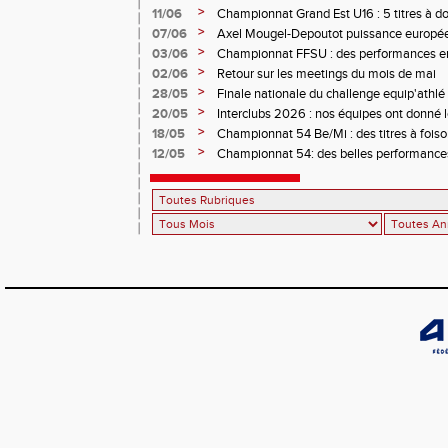
>
11/06
Championnat Grand Est U16 : 5 titres à d
>
07/06
Axel Mougel-Depoutot puissance europé
>
03/06
Championnat FFSU : des performances en 
>
02/06
Retour sur les meetings du mois de mai
>
28/05
Finale nationale du challenge equip'athl
minimes
>
20/05
Interclubs 2026 : nos équipes ont donné le
>
18/05
Championnat 54 Be/Mi : des titres à fois
>
12/05
Championnat 54: des belles performance